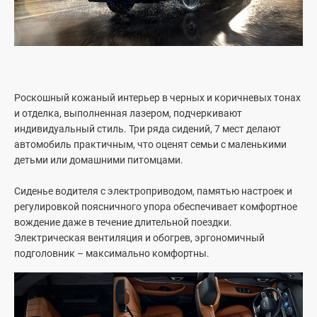
Гарантия
Контакты
Лизинг
MD2059, г. Кишинев, ул. Каля Орхейлуй 20/2
Пн-Пт: 9:00-19:00; Сб: 9:00-18:00
022 022 500
Роскошный кожаный интерьер в черных и коричневых тонах
и отделка, выполненная лазером, подчеркивают
индивидуальный стиль. Три ряда сидений, 7 мест делают
RU
RO
автомобиль практичным, что оценят семьи с маленькими
детьми или домашними питомцами.
Сиденье водителя с электроприводом, памятью настроек и
регулировкой поясничного упора обеспечивает комфортное
вождение даже в течение длительной поездки.
Электрическая вентиляция и обогрев, эргономичный
подголовник – максимально комфортны.