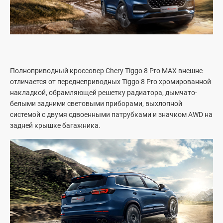
Сток
Полноприводный кроссовер Chery Tiggo 8 Pro MAX внешне
отличается от переднеприводных Tiggo 8 Pro хромированной
Модели
накладкой, обрамляющей решетку радиатора, дымчато-
белыми задними световыми приборами, выхлопной
системой с двумя сдвоенными патрубками и значком AWD на
Для клиентов
задней крышке багажника.
Тест-драйв
Новости
Техническое обслуживание
О Chery
Trade-in
Компания GBS