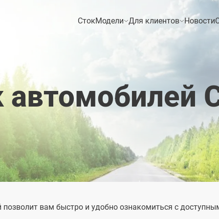
Сток
Модели
Для клиентов
Новости
О
Тест-драйв
Техническое
 автомобилей 
обслуживание
Trade-in
Гарантия
Лизинг
й позволит вам быстро и удобно ознакомиться с доступны